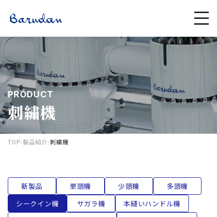
PRODUCT
刺繍機
TOP
-
製品紹介
-
刺繍機
新製品
単頭機
少頭機
多頭機
シークイン機
サガラ機
本縫いハンドル機