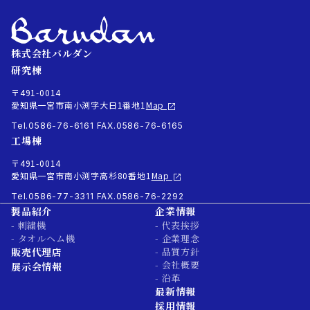
株式会社バルダン
研究棟
〒491-0014
愛知県一宮市南小渕字大日1番地1
Map
Tel.0586-76-6161
FAX.0586-76-6165
工場棟
〒491-0014
愛知県一宮市南小渕字高杉80番地1
Map
Tel.0586-77-3311
FAX.0586-76-2292
製品紹介
企業情報
- 刺繍機
- 代表挨拶
- タオルヘム機
- 企業理念
販売代理店
- 品質方針
- 会社概要
展示会情報
- 沿革
最新情報
採用情報