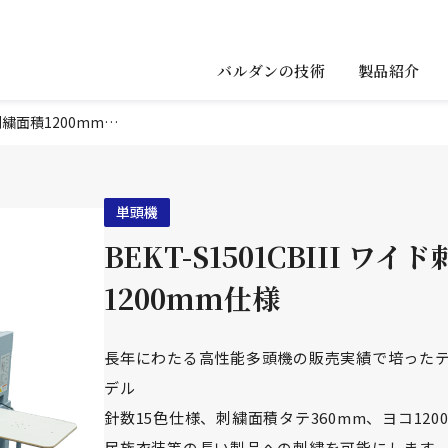
製品紹介
バルダンの技術
BEKT-S1501CBIII ワイド刺繍面積1200mm仕様
単頭機
BEKT-S1501CBIII ワイ
1200mm仕様
長年にわたる高性能多頭機の販売実績で培った
デル
針数15色仕様、刺繍面積タテ360mm、ヨコ12
民族衣装等の長い製品への刺繍を可能にします