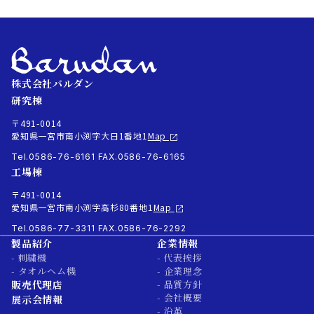
株式会社バルダン
研究棟
〒491-0014
愛知県一宮市南小渕字大日1番地1
Map
Tel.0586-76-6161
FAX.0586-76-6165
工場棟
〒491-0014
愛知県一宮市南小渕字高杉80番地1
Map
Tel.0586-77-3311
FAX.0586-76-2292
製品紹介
企業情報
- 刺繍機
- 代表挨拶
- タオルヘム機
- 企業理念
販売代理店
- 品質方針
- 会社概要
展示会情報
- 沿革