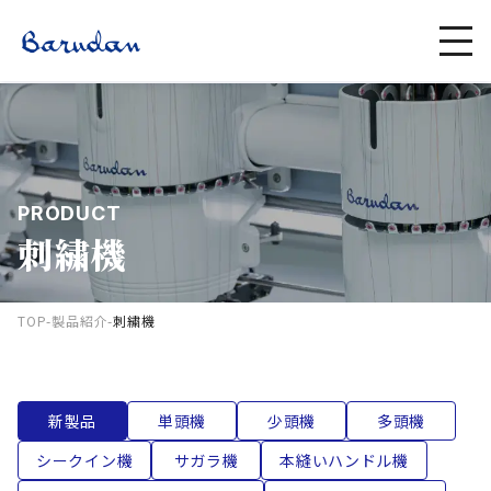
PRODUCT
刺繍機
TOP
-
製品紹介
-
刺繍機
新製品
単頭機
少頭機
多頭機
シークイン機
サガラ機
本縫いハンドル機