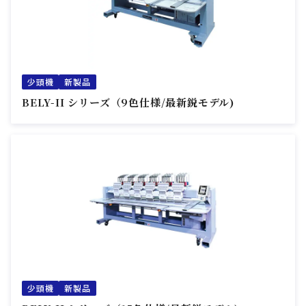
少頭機
新製品
BELY-II シリーズ（9色仕様/最新鋭モデル)
少頭機
新製品